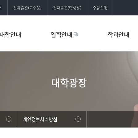
어
전자출결(교수용)
전자출결(학생용)
수강신청
대학안내
입학안내
학과안내
대학광장
개인정보처리방침