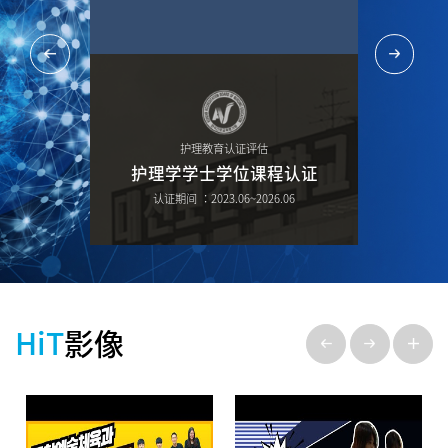
第
护理教育认证评估
获
护理学学士学位课程认证
(获得职业学院
认证期间 ：2023.06~2026.06
HiT
影像