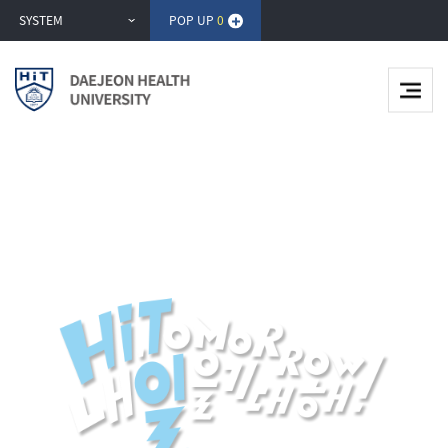
반
SYSTEM
POP UP
0
복
영
역
건
너
뛰
기
开阔未来, 照亮明天