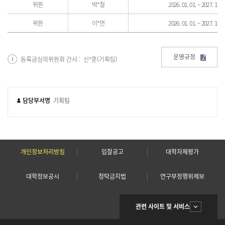
위원
박*철
2026. 01. 01. ~ 2027. 12. 3
위원
이*연
2026. 01. 01. ~ 2027. 12. 3
운영규정
등록금심의위원회 간사 : 신*훈(기획팀)
담당부서명
기획팀
개인정보처리방침
입찰공고
대학자체평가
대학정보공시
청탁금지법
연구부정행위제보
관련 사이트 및 서비스