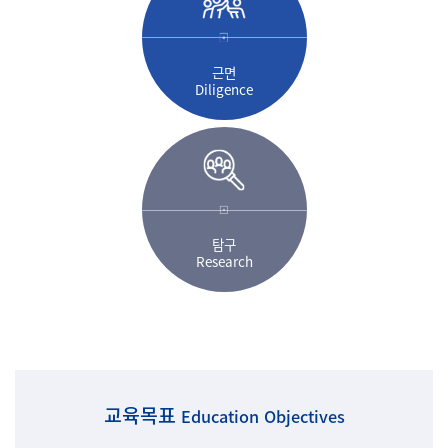
근면
Diligence
탐구
Research
교육목표
Education Objectives