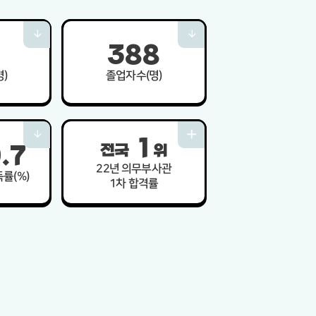
3
8
8
)
졸업자수(명)
1
전국
위
9
7
.
22년 의무부사관
률(%)
1차 합격률