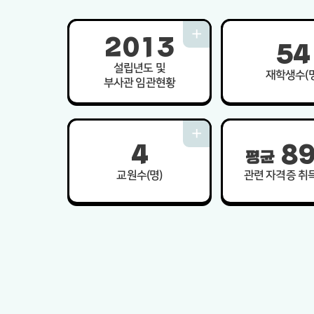
2
0
1
3
5
4
설립년도 및
재학생수(명
부사관 임관현황
4
8
평균
교원수(명)
관련 자격증 취득