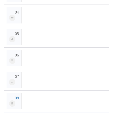
04
화
05
수
06
목
07
금
08
토