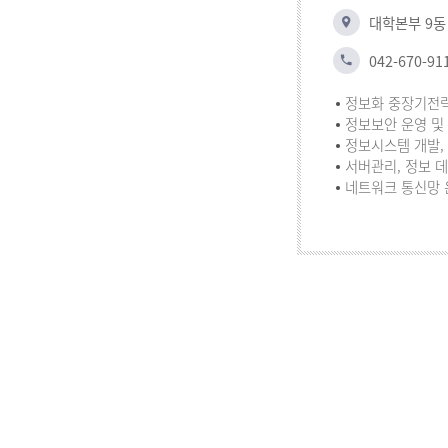
대학본부 9동
042-670-91
정보화 중장기전략 
정보보안 운영 및
정보시스템 개발,
서버관리, 정보 
네트워크 통신망 