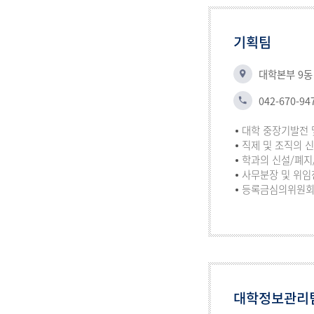
기획팀
대학본부 9동
042-670-94
대학 중장기발전 
직제 및 조직의 
학과의 신설/폐지
사무분장 및 위임
등록금심의위원회 
대학정보관리