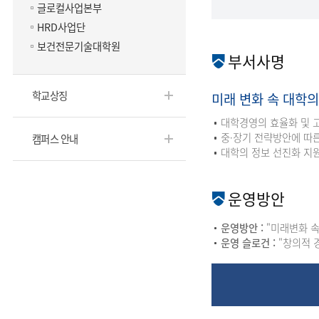
글로컬사업본부
HRD사업단
보건전문기술대학원
부서사명
학교상징
미래 변화 속 대학의
대학경영의 효율화 및 
중·장기 전략방안에 따
캠퍼스 안내
대학의 정보 선진화 지원
운영방안
운영방안 :
"미래변화 속
운영 슬로건 :
"창의적 