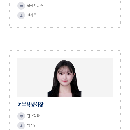
물리치료과
한지욱
여부학생회장
간호학과
임수연