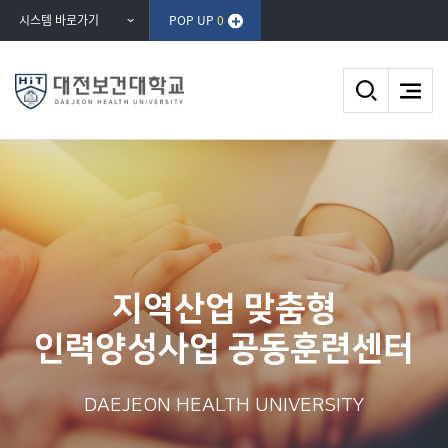
반복영역
더보기
더보기
더보기
더보기
prev
next
시스템 바로가기
POP UP
0
건너뛰기
미래내일 일경험사업
지역산업 맞춤형
인력양성사업 공동훈련센터
지원센터
DAEJEON HEALTH UNIVERSITY
DAEJEON HEALTH UNIVERSITY