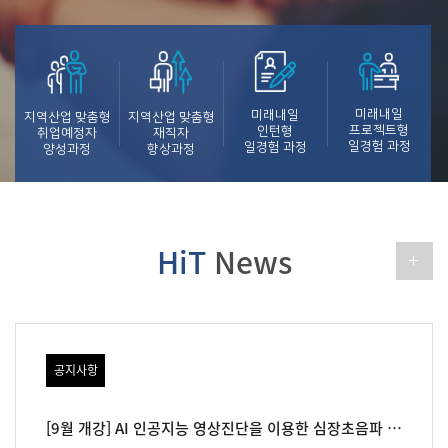
미래내일
미래내일
지역산업 맞춤형
지역산업 맞춤형
프로젝트형
인턴형
취업예정자
재직자
일경험 과정
일경험 과정
양성과정
향상과정
HiT
News
공지사항
[9월 개강] AI 인공지능 영상진단을 이용한 심장초음파 과정(심화)