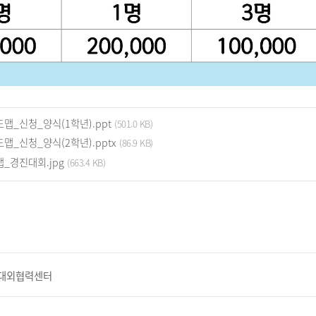
맵_신청_양식(1학년).ppt
(501.0 KB)
맵_신청_양식(2학년).pptx
(86.9 KB)
_경진대회.jpg
(663.4 KB)
대외협력센터