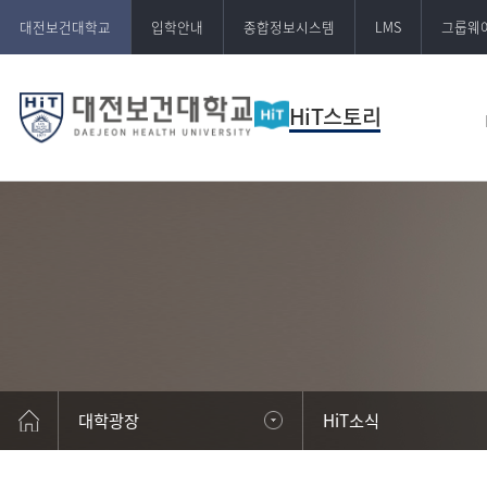
대전보건대학교
입학안내
종합정보시스템
LMS
그룹웨
HiT스토리
대학광장
HiT소식