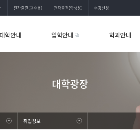
어
전자출결(교수용)
전자출결(학생용)
수강신청
대학안내
입학안내
학과안내
대학광장
취업정보