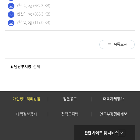
(662.3 KB)
신간1.jpg
(666.3 KB)
신간1.jpg
(117.0 KB)
신간2.jpg
목록으로
담당부서명
전체
개인정보처리방침
입찰공고
대학자체평가
대학정보공시
청탁금지법
연구부정행위제보
관련 사이트 및 서비스