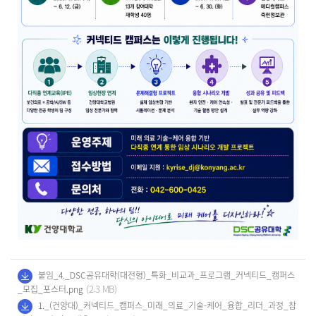
붙임_4._DSC공유대학(대전형)_특화_비교과_프로그램_커넥티드_캠퍼스
(2.3 MB)
_모집_포스터.png
1._(건양대)_커넥티드_캠퍼스_미래_의료_기술-케어_융합_리더_과정_참