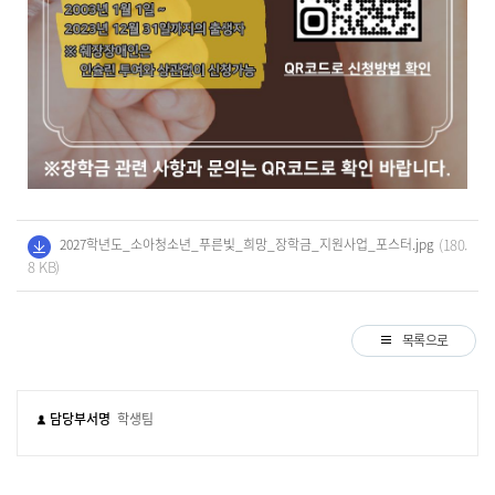
(180.
2027학년도_소아청소년_푸른빛_희망_장학금_지원사업_포스터.jpg
8 KB)
목록으로
담당부서명
학생팀