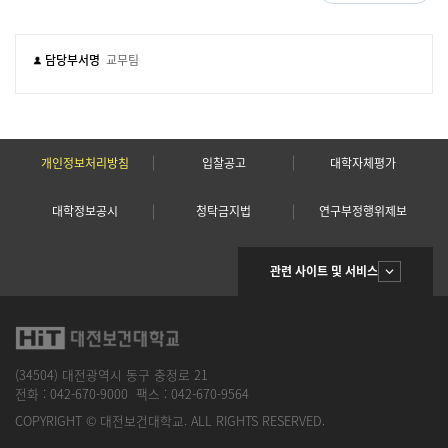
담당부서명
교무팀
개인정보처리방침
입찰공고
대학자체평가
대학정보공시
청탁금지법
연구부정행위제보
관련 사이트 및 서비스
(34504) 대전광역시 동구 충정로 21
전화 :
042-670-9000
팩스 :
042-670-9564
COPYRIGHT © 대전보건대학교. ALL RIGHTS RESERVED.