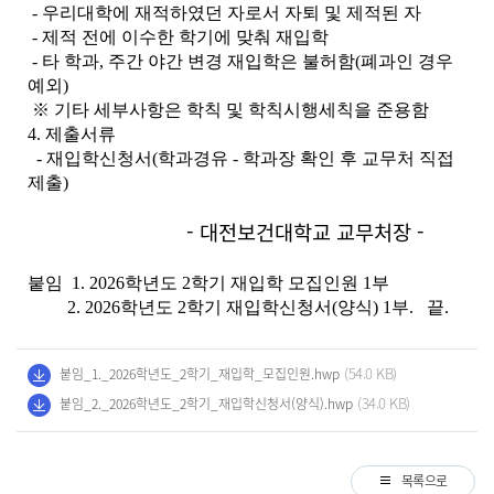
- 우리대학에 재적하였던 자로서 자퇴 및 제적된 자
- 제적 전에 이수한 학기에 맞춰 재입학
- 타 학과, 주간 야간 변경 재입학은 불허함(폐과인 경우
예외)
※ 기타 세부사항은 학칙 및 학칙시행세칙을 준용함
4. 제출서류
- 재입학신청서(학과경유 - 학과장 확인 후 교무처 직접
제출)
- 대전보건대학교 교무처장 -
붙임 1. 2026학년도 2학기 재입학 모집인원 1부
2. 2026학년도 2학기 재입학신청서(양식) 1부. 끝.
(54.0 KB)
붙임_1._2026학년도_2학기_재입학_모집인원.hwp
(34.0 KB)
붙임_2._2026학년도_2학기_재입학신청서(양식).hwp
목록으로