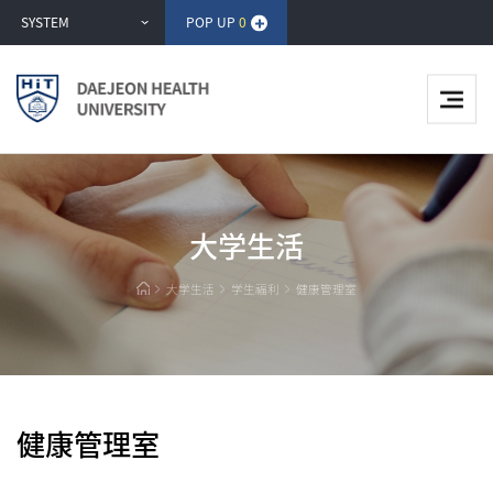
반
SYSTEM
POP UP
0
복
영
역
건
너
뛰
기
大学生活
大学生活
学生福利
健康管理室
健康管理室