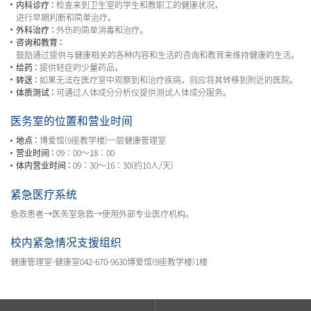
内科诊疗 :
检查来到卫生室的学生和教职工的健康状况，
进行早期判断和简单治疗。
外科治疗 :
外伤的简单消毒和治疗。
咨询和教育 :
鼓励通过提供与健康相关的各种内容和生活的咨询和教育来维持健康的生活。
给药 :
提供轻症的少量药品。
转送 :
如果无法在医疗室中观察到和治疗疾病，则应将其转移到附近的医院。
体质测试 :
可通过人体成分分析仪提供测试人体成分服务。
医务室的位置和营业时间
地点 :
博爱馆(9座教学楼)一层健康管理室
营业时间 :
09：00〜18：00
体内营业时间 :
09：30〜16：30(约10人/天)
紧急医疗系统
急救患者→医务室急救→使用外部专业医疗机构。
校内紧急情况支援组织
健康管理室-健康室042-670-9630博爱馆(9座教学楼)1楼