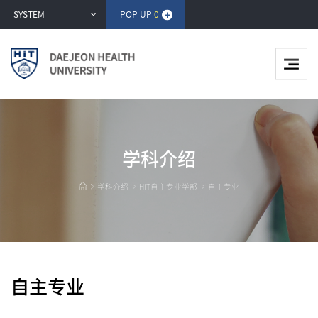
반
SYSTEM
POP UP
0
복
영
역
건
너
뛰
기
学科介绍
学科介绍
HiT自主专业学部
自主专业
自主专业