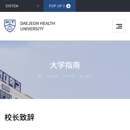
반
SYSTEM
POP UP
0
복
영
역
건
너
뛰
기
大学指南
大学指南
大学介绍
校长致辞
校长致辞