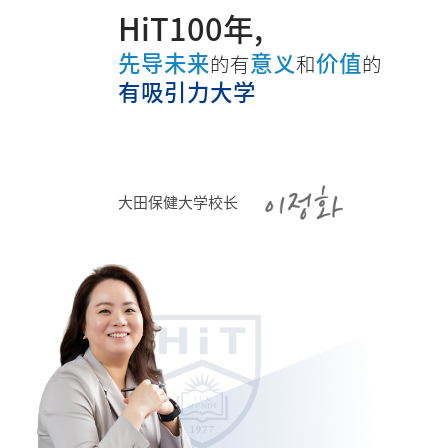
HiT100年,
先导未来
意义
价值
的有
和
的
有吸引力大学
大田保健大学校长