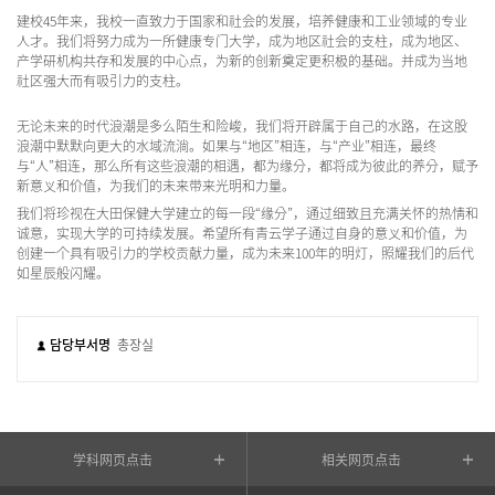
建校45年来，我校一直致力于国家和社会的发展，培养健康和工业领域的专业
人才。我们将努力成为一所健康专门大学，成为地区社会的支柱，成为地区、
产学研机构共存和发展的中心点，为新的创新奠定更积极的基础。并成为当地
社区强大而有吸引力的支柱。
无论未来的时代浪潮是多么陌生和险峻，我们将开辟属于自己的水路，在这股
浪潮中默默向更大的水域流淌。如果与“地区”相连，与“产业”相连，最终
与“人”相连，那么所有这些浪潮的相遇，都为缘分，都将成为彼此的养分，赋予
新意义和价值，为我们的未来带来光明和力量。
我们将珍视在大田保健大学建立的每一段“缘分”，通过细致且充满关怀的热情和
诚意，实现大学的可持续发展。希望所有青云学子通过自身的意义和价值，为
创建一个具有吸引力的学校贡献力量，成为未来100年的明灯，照耀我们的后代
如星辰般闪耀。
담당부서명
총장실
学科网页点击
相关网页点击