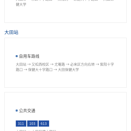
健大学
大田站
自用车路线
大田站 → 又松西校区 → 尤菴路 → 必来区方向右转 → 紫阳十字
路口 → 保健大十字路口 → 大田保健大学
公共交通
311
103
613