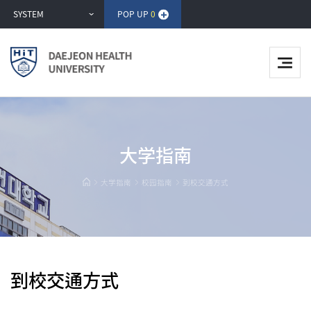
반
SYSTEM
POP UP
0
복
영
역
건
너
뛰
기
大学指南
大学指南
校园指南
到校交通方式
到校交通方式