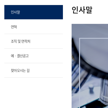
인사말
인사말
연혁
조직 및 연락처
예ᆞ결산공고
찾아오시는 길