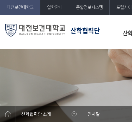
반복영역
대전보건대학교
입학안내
종합정보시스템
포털사이
건너뛰기
산학협력단
산학
산학협력단 소개
인사말