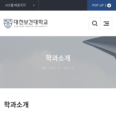
반복영역
시스템 바로가기
POP UP
3
건너뛰기
DAEJEON HEALTH UNIVERSITY
학과소개
대전보건대학교
학과소개
학과소개
학과소개