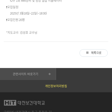
•2주 1회 MRI장비 및 임상 실습 시뮬레이터
❗모집일정:
2025년 3월18일~22일(~18:00)
❗모집인원:20명
*지도교수: 김성호 교수님
목록으로
관련사이트 바로가기
개인정보처리방침
(34504) 대전광역시 동구 충정로 21