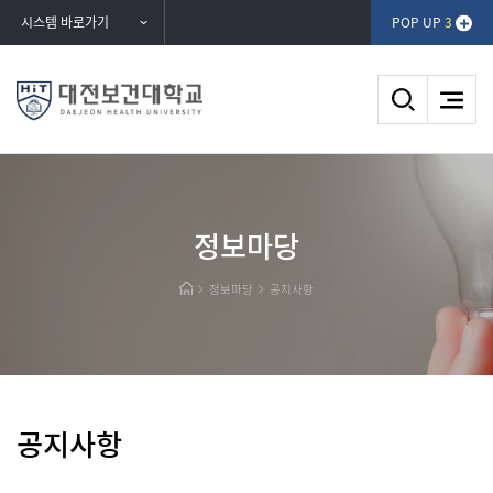
반복영역
시스템 바로가기
POP UP
3
건너뛰기
DAEJEON HEALTH UNIVERSITY
정보마당
대전보건대학교
정보마당
공지사항
공지사항