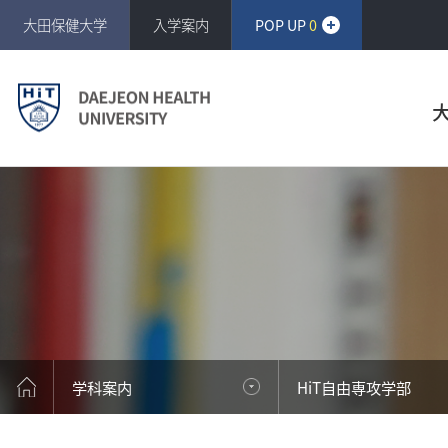
반복영역
大田保健大学
入学案内
POP UP
0
건너뛰기
学科案内
HiT自由専攻学部