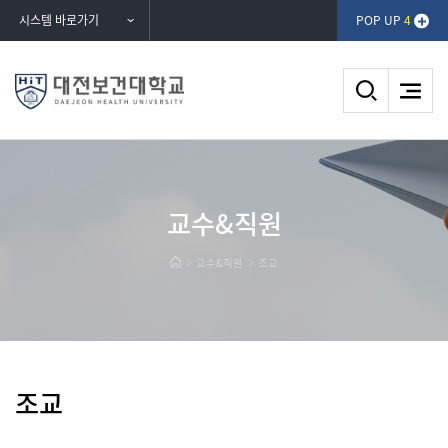
반복영역
시스템 바로가기
POP UP
4
건너뛰기
DAEJEON HEALTH UNIVERSITY
교수&직원
대전보건대학교
교수&직원
조교
조교