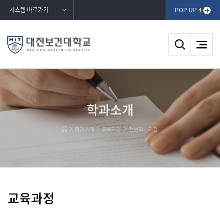
반복영역
시스템 바로가기
POP UP
4
건너뛰기
전문학사과정
DAEJEON HEALTH UNIVERSITY
학과소개
대전보건대학교
학과소개
교육과정
전문학사과정
교육과정