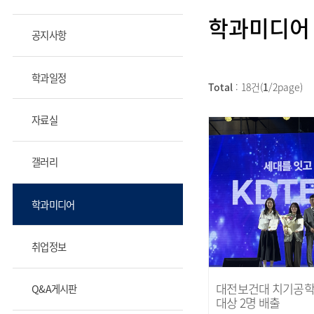
학과미디어
공지사항
학과일정
Total
: 18건(
1
/2page)
자료실
갤러리
학과미디어
취업정보
대전보건대 치기공학
Q&A게시판
대상 2명 배출