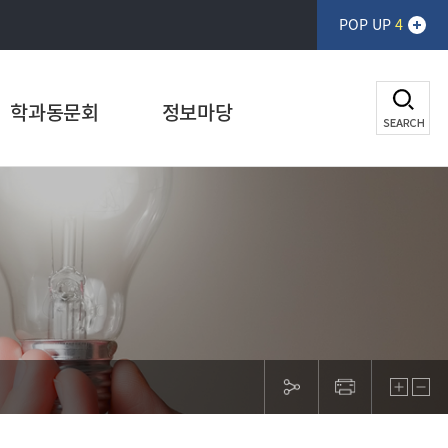
POP UP
4
학과동문회
정보마당