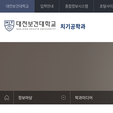
반복영역
대전보건대학교
입학안내
종합정보시스템
포털사이
건너뛰기
치기공학과
DAEJEON HEALTH UNIVERSITY
대전보건대학교
정보마당
학과미디어