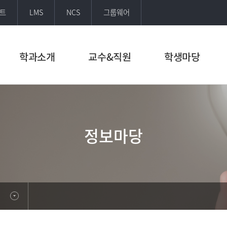
트
LMS
NCS
그룹웨어
학과소개
교수&직원
학생마당
정보마당