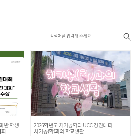
화반 학생
2026학년도 치기공학과 UCC 경진대회 -
...
치기공(학)과의 학교생활