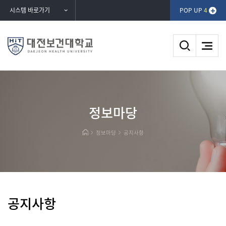
반복영역
시스템 바로가기
POP UP
4
건너뛰기
DAEJEON HEALTH UNIVERSITY
정보마당
대전보건대학교
정보마당
공지사항
공지사항