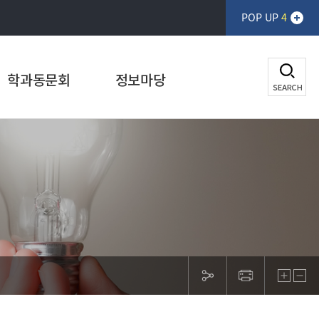
POP UP
4
학과동문회
정보마당