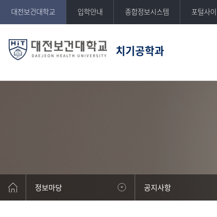
반복영역
대전보건대학교
입학안내
종합정보시스템
포털사이
건너뛰기
치기공학과
DAEJEON HEALTH UNIVERSITY
대전보건대학교
정보마당
공지사항