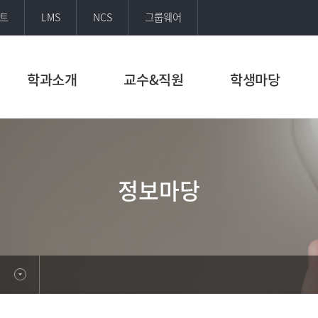
트
LMS
NCS
그룹웨어
학과소개
교수&직원
학생마당
정보마당