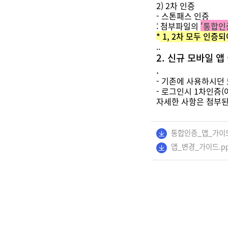
2) 2차 인증
- 스톤패스 인증
: 첨부파일의
'통합인
* 1, 2차 모두 인
.
.
2. 신규 모바일 앱
.
- 기존에 사용하시던
- 로그인시 1차인증(
자세한 사항은 첨부
통합인증_앱_가이드
앱_변경_가이드.pp