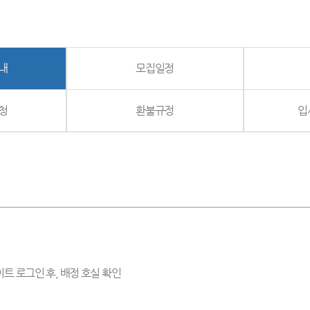
내
모집일정
청
환불규정
입
 로그인 후, 배정 호실 확인