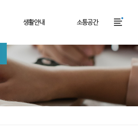
전
생활안내
소통공간
체
메
뉴