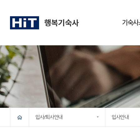
기숙사
메인
기숙사소개
시설안내
입사/퇴사안내
입사안내
생활안내
소통공간
퇴사안내