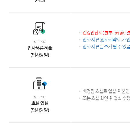
건강진단서( 흉부 x-ray )
입사 서류(입사서약서, 개
STEP 02
입사 서류는 추가 될 수 있
입사서류 제출
(입사당일)
배정된 호실로 입실 후 본인
STEP 03
또는 호실 확인 후 열쇠 수
호실 입실
(입사당일)