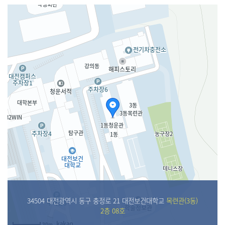
34504 대전광역시 동구 충정로 21 대전보건대학교
목련관(3동)
2층 08호
30m
30m