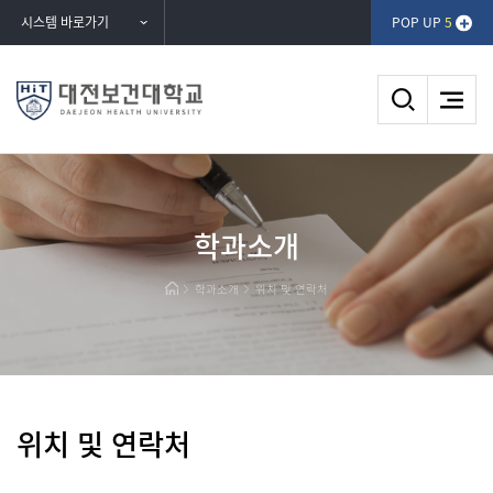
반복영역
시스템 바로가기
POP UP
5
건너뛰기
DAEJEON HEALTH UNIVERSITY
학과소개
대전보건대학교
학과소개
위치 및 연락처
위치 및 연락처