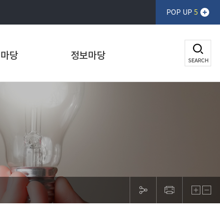
POP UP
5
생마당
정보마당