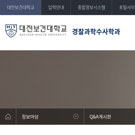
반복영역
대전보건대학교
입학안내
종합정보시스템
포털사이
건너뛰기
경찰과학수사학과
DAEJEON HEALTH UNIVERSITY
대전보건대학교
정보마당
Q&A게시판