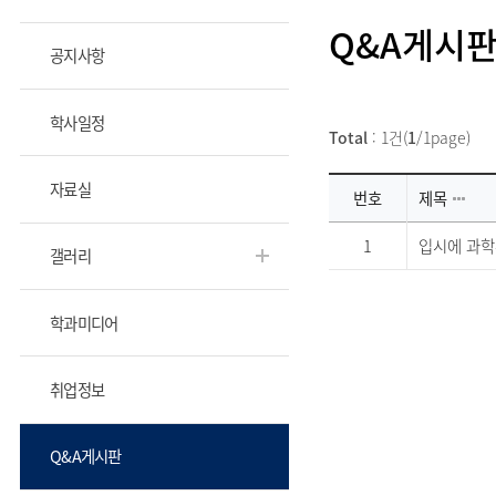
Q&A게시
공지사항
학사일정
Total
: 1건(
1
/1page)
자료실
번호
제목
1
입시에 과학
갤러리
학과미디어
취업정보
Q&A게시판