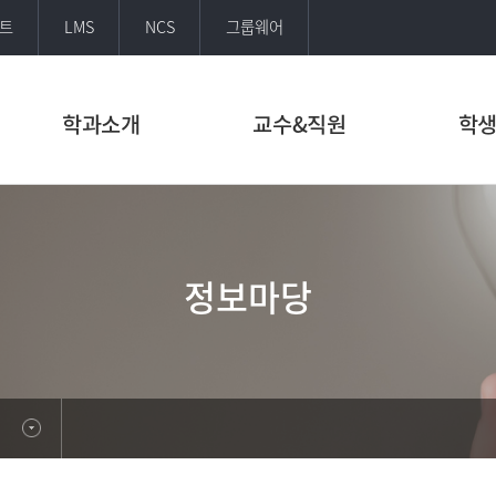
트
LMS
NCS
그룹웨어
학과소개
교수&직원
학
정보마당