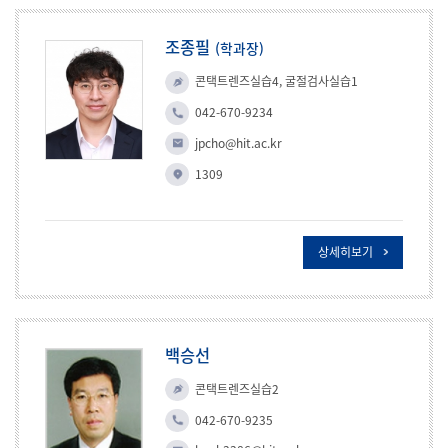
조종필
(학과장)
콘택트렌즈실습4, 굴절검사실습1
042-670-9234
jpcho@hit.ac.kr
1309
상세히보기
백승선
콘택트렌즈실습2
042-670-9235