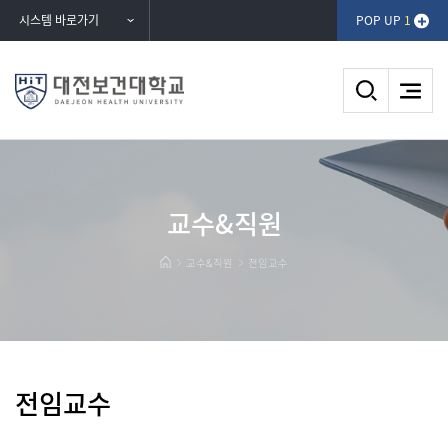
반복영역
시스템 바로가기
POP UP
1
건너뛰기
DAEJEON HEALTH UNIVERSITY
교수&직원
대전보건대학교
교수&직원
전임교수
전임교수