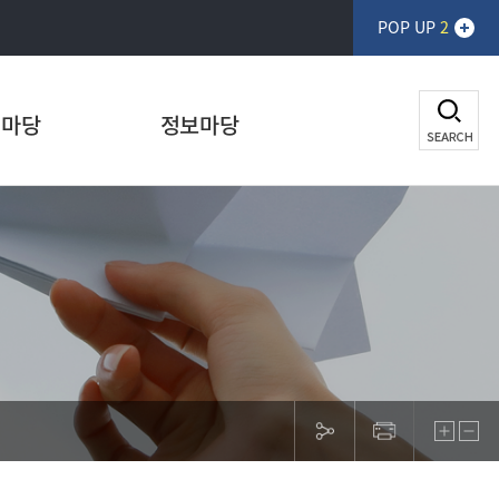
POP UP
2
생마당
정보마당