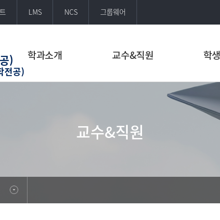
트
LMS
NCS
그룹웨어
학과소개
교수&직원
학
공)
학전공)
교수&직원