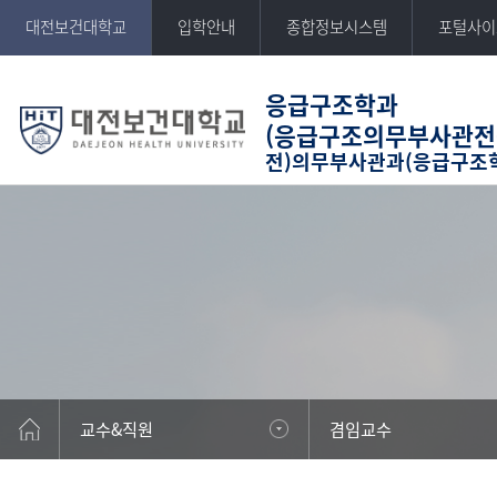
반복영역
대전보건대학교
입학안내
종합정보시스템
포털사이
건너뛰기
응급구조학과
(응급구조의무부사관전
전)의무부사관과(응급구조
DAEJEON HEALTH UNIVERSITY
대전보건대학교
교수&직원
겸임교수