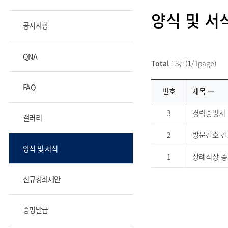
양식 및 서
공지사항
QNA
Total
: 3건(
1
/1page)
FAQ
번호
제목
3
경력증명서
갤러리
2
방문간호 간
양식 및 서식
1
장례식장 
신규강좌제안
증명발급