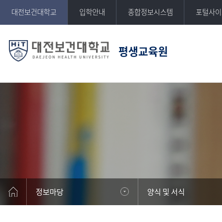
반복영역
대전보건대학교
입학안내
종합정보시스템
포털사이
건너뛰기
평생교육원
정보마당
양식 및 서식