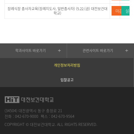
장례식장 종사자교육(장례지도사, 일반종사자) (5.22.(금) 대전보건대
마감
설문
학교)
학과사이트 바로가기
관련사이트 바로가기
개인정보처리방침
입찰공고
(34504) 대전광역시 동구 충정로 21
전화 :
042-670-9000
팩스 :
042-670-9564
COPYRIGHT © 대전보건대학교. ALL RIGHTS RESERVED.