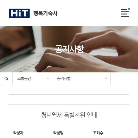
전
체
메
뉴
공지사항
메인
기숙사소개
시설안내
입사/퇴사안내
생활안내
소통공간
공지사항
기숙사 일정
시설물 보수신청
FAQ
자료실
청년월세 특별지원 안내
작성자
작성일
조회수