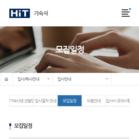
전
체
메
뉴
모집일정
메인
기숙사소개
입사/퇴사안내
입사안내
생활안내
소통공간
퇴사안내
입사지원 작성
합격자 조회
입사포기 신청
기숙사생 선발안내
입사절차 안내
모집일정
비용안내
입사시 유의사항
모집일정