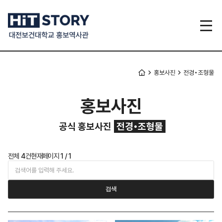
메인으로
이동
홍보사진
전경•조형물
홍보사진
공식 홍보사진
전경•조형물
hit
전체
4
건
현재페이지
1 / 1
뉴스
관련
게시판
검색