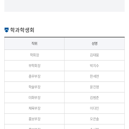
학과학생회
학과학생회
직위
성명
학회장
김태웅
부학회장
박지수
총무부장
한세연
학술부장
윤진영
미화부장
김범준
체육부장
이다인
홍보부장
오은솔