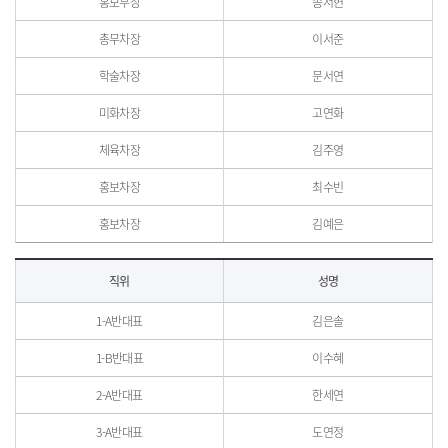
홍보부장
송서현
총무차장
이서준
학술차장
문서연
미화차장
고연화
체육차장
김주영
홍보차장
최수빈
홍보차장
김예은
학과학생회
직위
성명
1-A반대표
김은솔
1-B반대표
이수혜
2-A반대표
한세연
3-A반대표
도연정