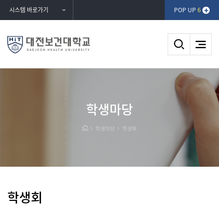
반복영역
시스템 바로가기
POP UP
6
건너뛰기
DAEJEON HEALTH UNIVERSITY
학생마당
대전보건대학교
학생마당
학생회
학생회