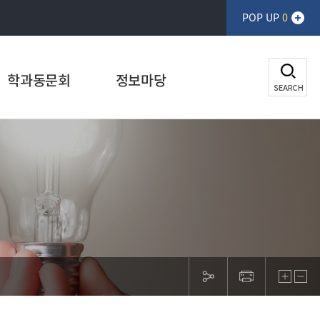
POP UP
0
학과동문회
정보마당