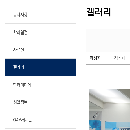
갤러리
공지사항
학과일정
자료실
작성자
김철재
갤러리
학과미디어
취업정보
Q&A게시판