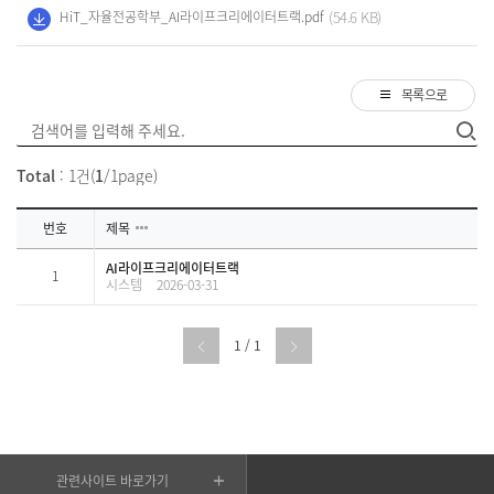
(54.6 KB)
HiT_자율전공학부_AI라이프크리에이터트랙.pdf
목록으로
Total
: 1건(
1
/1page)
번호
제목
AI라이프크리에이터트랙
1
시스템
2026-03-31
1 / 1
관련사이트 바로가기