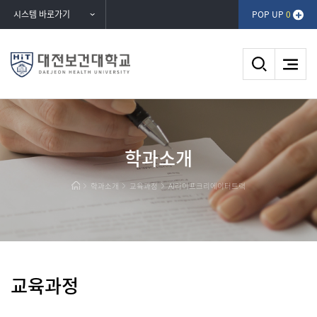
반복영역
시스템 바로가기
POP UP
0
건너뛰기
AI라이프크리에이터트랙
DAEJEON HEALTH UNIVERSITY
학과소개
대전보건대학교
학과소개
교육과정
AI라이프크리에이터트랙
교육과정