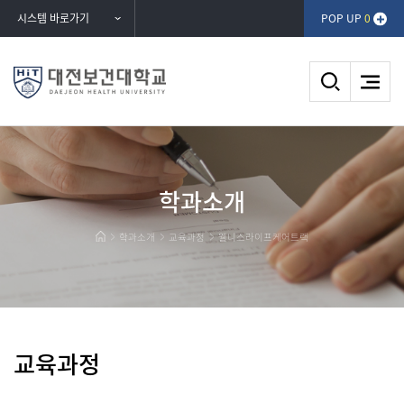
반복영역
시스템 바로가기
POP UP
0
건너뛰기
웰니스라이프케어트랙
DAEJEON HEALTH UNIVERSITY
학과소개
대전보건대학교
학과소개
교육과정
웰니스라이프케어트랙
교육과정