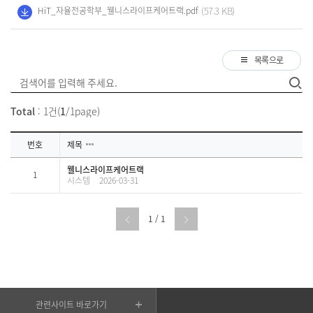
(57.3 KB)
HiT_자율전공학부_웰니스라이프케어트랙.pdf
목록으로
Total
: 1건(
1
/1page)
번호
제목
웰니스라이프케어트랙
1
시스템
2026-03-31
1 / 1
관련사이트 바로가기