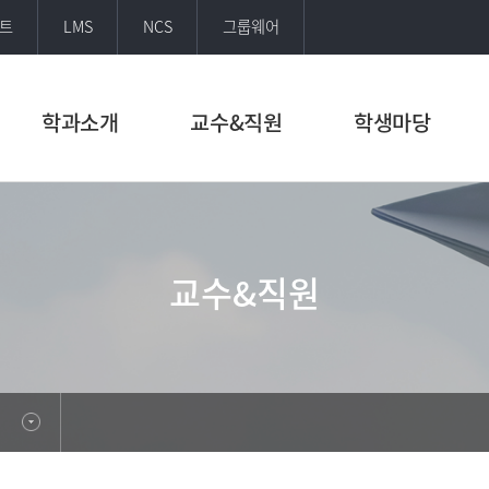
트
LMS
NCS
그룹웨어
학과소개
교수&직원
학생마당
교수&직원