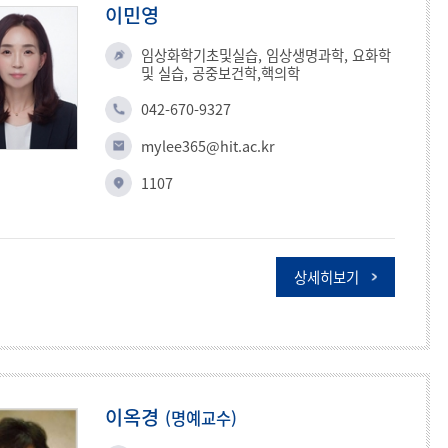
이민영
임상화학기초및실습, 임상생명과학, 요화학
및 실습, 공중보건학,핵의학
042-670-9327
mylee365@hit.ac.kr
1107
상세히보기
이옥경
(명예교수)