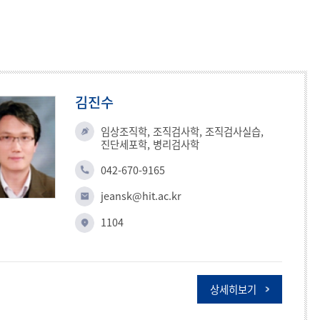
김진수
임상조직학, 조직검사학, 조직검사실습,
진단세포학, 병리검사학
042-670-9165
jeansk@hit.ac.kr
1104
상세히보기