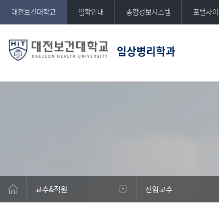
반복영역
대전보건대학교
입학안내
종합정보시스템
포털사이
건너뛰기
임상병리학과
DAEJEON HEALTH UNIVERSITY
대전보건대학교
교수&직원
전임교수