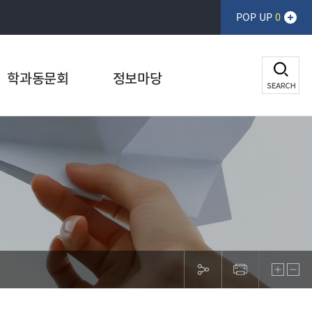
POP UP
0
학과동문회
정보마당