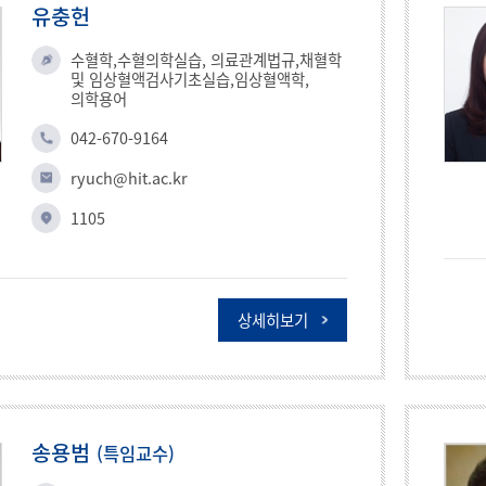
유충헌
수혈학,수혈의학실습, 의료관계법규,채혈학
및 임상혈액검사기초실습,임상혈액학,
의학용어
042-670-9164
ryuch@hit.ac.kr
1105
상세히보기
송용범
(특임교수)