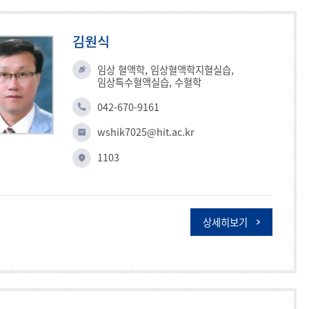
김원식
임상 혈액학, 임상혈액학지혈실습,
임상특수혈액실습, 수혈학
042-670-9161
wshik7025@hit.ac.kr
1103
상세히보기