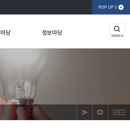
POP UP
0
생마당
정보마당