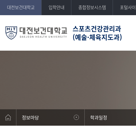
반복영역
대전보건대학교
입학안내
종합정보시스템
포털사이
건너뛰기
스포츠건강관리과
(예술·체육지도과)
DAEJEON HEALTH UNIVERSITY
대전보건대학교
정보마당
학과일정