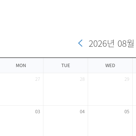
2026
년
08
월
MON
TUE
WED
27
28
29
03
04
05