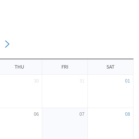
THU
FRI
SAT
30
31
01
06
07
08