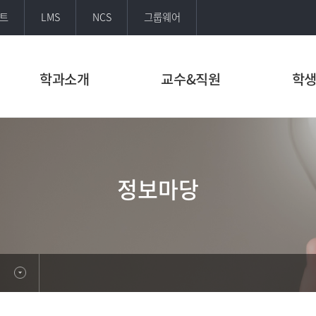
트
LMS
NCS
그룹웨어
학과소개
교수&직원
학
정보마당