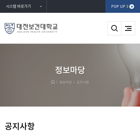
반복영역
시스템 바로가기
POP UP
3
건너뛰기
DAEJEON HEALTH UNIVERSITY
정보마당
대전보건대학교
정보마당
공지사항
공지사항