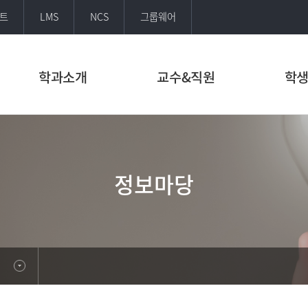
트
LMS
NCS
그룹웨어
학과소개
교수&직원
학
정보마당