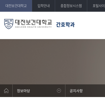
반복영역
대전보건대학교
입학안내
종합정보시스템
포털사이
건너뛰기
간호학과
DAEJEON HEALTH UNIVERSITY
대전보건대학교
정보마당
공지사항