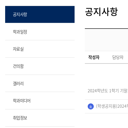
공지사항
공지사항
학과일정
자료실
작성자
담당자
건의함
갤러리
2024학년도 1학기 기
학과미디어
(학생공지용)2024
취업정보