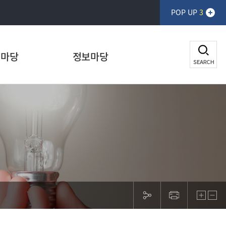
POP UP
3
생마당
정보마당