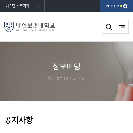
반복영역
시스템 바로가기
POP UP
0
건너뛰기
DAEJEON HEALTH UNIVERSITY
정보마당
대전보건대학교
정보마당
공지사항
공지사항