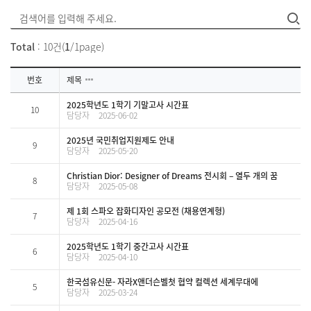
Total
: 10건(
1
/1page)
번호
제목
2025학년도 1학기 기말고사 시간표
10
담당자
2025-06-02
2025년 국민취업지원제도 안내
9
담당자
2025-05-20
Christian Dior: Designer of Dreams 전시회 – 열두 개의 꿈
8
담당자
2025-05-08
제 1회 스파오 잡화디자인 공모전 (채용연계형)
7
담당자
2025-04-16
2025학년도 1학기 중간고사 시간표
6
담당자
2025-04-10
한국섬유신문- 자라X앤더슨벨첫 협약 컬렉션 세계무대에
5
담당자
2025-03-24